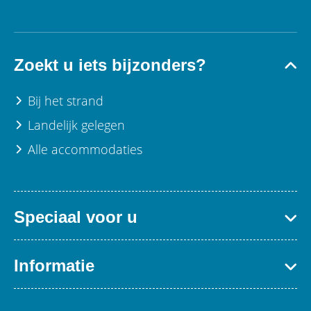
Zoekt u iets bijzonders?
Bij het strand
Landelijk gelegen
Alle accommodaties
Speciaal voor u
Familie & vrienden
Informatie
Scholen
Zakelijk
Eropuit in Zeeland